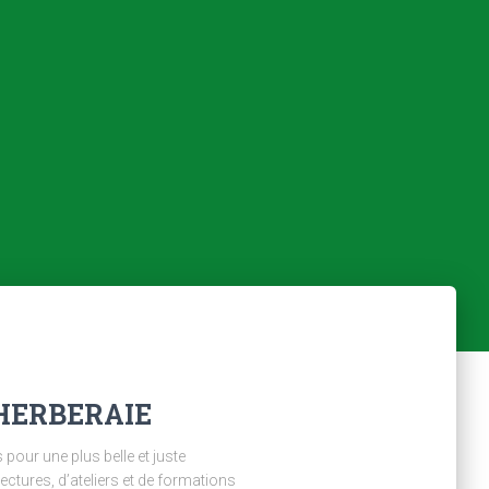
’HERBERAIE
pour une plus belle et juste
tures, d’ateliers et de formations