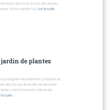
apercevrez que nous avons des univers
 autres, d’une manière ou
Lire la suite…
 jardin de plantes
vous soigner naturellement La Nature se
iver des forces de vie afin de favoriser
inier, c’est le moment d’élever les
e la suite…