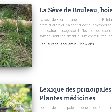
La Sève de Bouleau, boi
La sève de Bouleau, une boisson sacréeBetula 
premier arbre du calendrier celtique symbolisan
purification, la sagesse et l’élévation de l’esprit
symbolisant également la Lumière et le retour du 
Par
Laurent Jacquemin
, il y a
4 ans
Lexique des principales
Plantes médicines
Lexique des principales propriétés de Plantes 