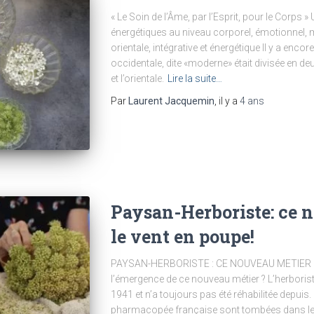
« Le Soin de l’Âme, par l’Esprit, pour le Corps 
énergétiques au niveau corporel, émotionnel, me
orientale, intégrative et énergétique Il y a enc
occidentale, dite «moderne» était divisée en deu
et l’orientale.
Lire la suite…
Par
Laurent Jacquemin
, il y a
4 ans
Paysan-Herboriste: ce n
le vent en poupe!
PAYSAN-HERBORISTE : CE NOUVEAU METIER Q
l’émergence de ce nouveau métier ? L’herboriste
1941 et n’a toujours pas été réhabilitée depuis.
pharmacopée française sont tombées dans le