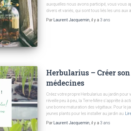
auxquelles nous avons participé, vous vous 
divers et variés, qui sont tous liés les uns aux
Par
Laurent Jacquemin
, il y a
3 ans
Herbularius – Créer son
médecines
Créez votre propre Herbularius au jardin pour 
réveille peu à peu, la Terre-Mère s’apprête à act
une bonne maturation des végétaux. Pour le jard
jeunes plants pour les installer au jardin au
Lir
Par
Laurent Jacquemin
, il y a
3 ans