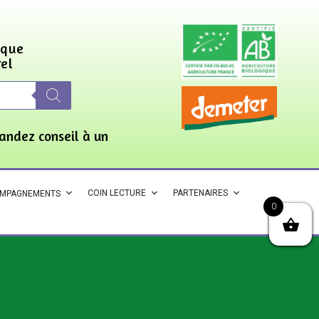
ique
rel
andez conseil à un
COIN LECTURE
PARTENAIRES
OMPAGNEMENTS
0