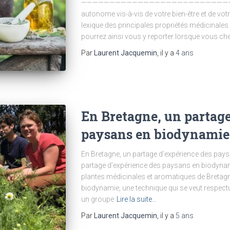
————————————————————————————- Pour
autonome vis-à-vis de votre bien-être et de vo
lexique des principales propriétés médicinale
pourrez ainsi vous y reporter lorsque vous c
Par
Laurent Jacquemin
, il y a
4 ans
En Bretagne, un partage
paysans en biodynamie
En Bretagne, un partage d’expérience des pay
partage d’expérience des paysans en biodyna
plantes médicinales et aromatiques de Bretagn
biodynamie, une technique qui se veut respectu
un groupe
Lire la suite…
Par
Laurent Jacquemin
, il y a
5 ans