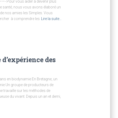
 vous aider à devenir plus
tre santé, nous vous avons élaboré un
s de nos amies les Simples. Vous
hercher à comprendre les
Lire la suite…
 d’expérience des
sans en biodynamie En Bretagne, un
mie Un groupe de producteurs de
e travaille sur les méthodes de
euse du vivant. Depuis un an et demi,