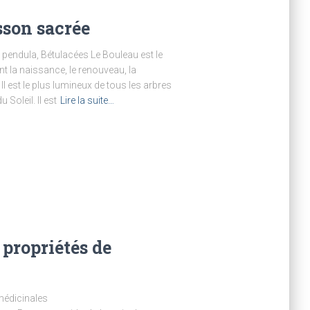
sson sacrée
pendula, Bétulacées Le Bouleau est le
t la naissance, le renouveau, la
. Il est le plus lumineux de tous les arbres
Soleil. Il est
Lire la suite…
 propriétés de
médicinales