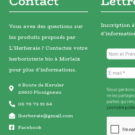
Contact
Lettr
Inscription à
Vous avez des questions sur
d’informatio
les produits proposés par
L’Herberaie ? Contactez votre
herboristerie bio à Morlaix
pour plus d’informations.
6 Route de Keruler
Nous gardons 
29610 Plouigneau
ne les partageo
parties qui ren
06 76 73 91 64
Lire notre polit
lherberaie@gmail.com
Facebook