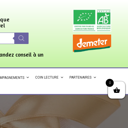
ique
rel
andez conseil à un
COIN LECTURE
PARTENAIRES
OMPAGNEMENTS
0