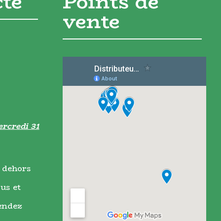
cte
Points de
vente
rcredi 31
 dehors
us et
endez