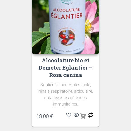
Alcoolature bio et
Demeter Eglantier –
Rosa canina
Soutient la santé intestinale,
rénale, respiratoire, articulaire,
cutanée et les défenses
immunitaires.
18.00
€