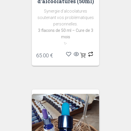
d’alcoolatures (50ml)
Synergie d’alcoolatures
soutenant vos problématiques
personnelles.
3 flacons de 50 ml – Cure de 3
mois
✨
65.00
€