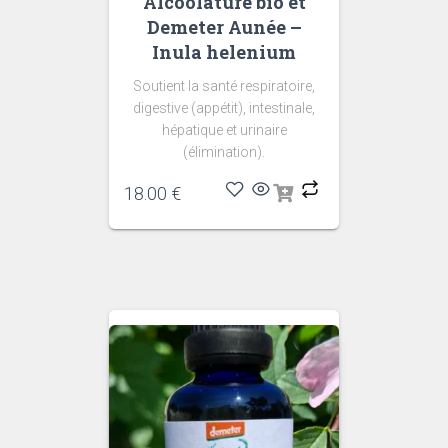
Alcoolature bio et
Demeter Aunée –
Inula helenium
Soutient la santé respiratoire,
digestive (appétit), intestinale,
hépatique et urinaire
(élimination).
18.00
€