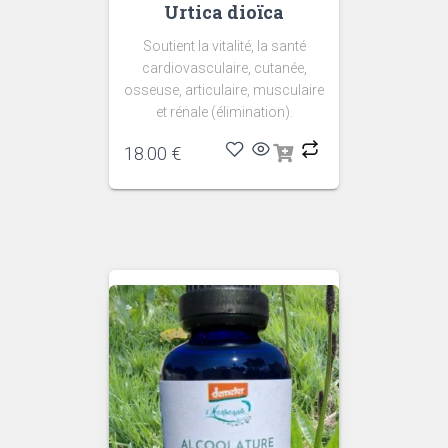
Urtica dioïca
Soutient la vitalité, la santé
cardiovasculaire, cutanée,
osseuse, articulaire, musculaire
et rénale (élimination).
18.00
€