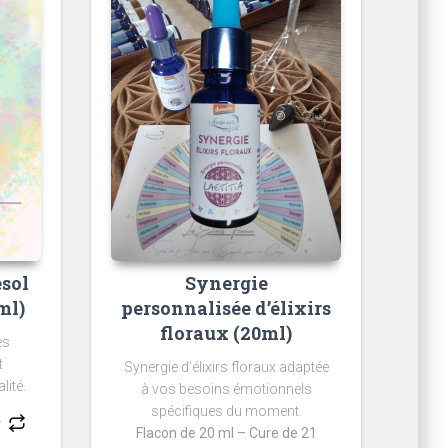
esol
Synergie
ml)
personnalisée d’élixirs
floraux (20ml)
es
t
Synergie d’élixirs floraux adaptée
lité.
à vos besoins émotionnels
spécifiques du moment.
Flacon de 20 ml – Cure de 21