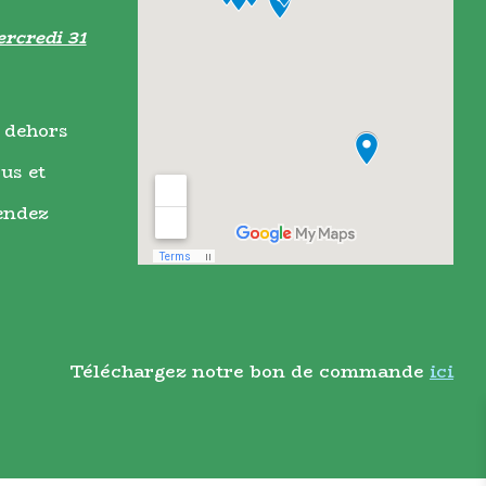
rcredi 31
 dehors
us et
endez
Téléchargez notre bon de commande
ici