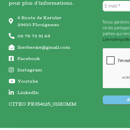
pour plus d’informations.
6 Route de Keruler
Nous gardons 
29610 Plouigneau
ne les partageo
parties qui ren
06 76 73 91 64
Lire notre polit
lherberaie@gmail.com
Facebook
Instagram
Youtube
LinkedIn
CITEO FR354125_01HOMM