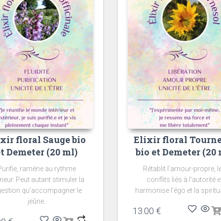
ixir floral Sauge bio
Elixir floral Tourn
et Demeter (20 ml)
bio et Demeter (20 
Purifie, ramène au rythme
Rétablit l’amour-propre, l
rieur. Peut autant stimuler la
conflits liés à l’autorité e
gestion qu’accompagner le
harmonise l’égo et la spiritua
jeûne.
13.00
€