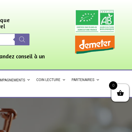
ique
rel
andez conseil à un
COIN LECTURE
PARTENAIRES
OMPAGNEMENTS
0