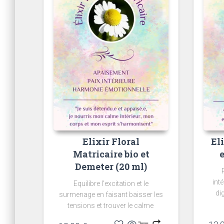
Elixir Floral
El
Matricaire bio et
Demeter (20 ml)
inté
Equilibre l’excitation et le
di
surmenage en faisant baisser les
tensions et trouver le calme