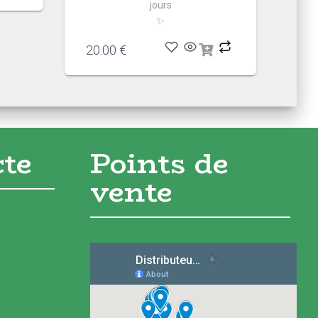
jours
✨
20.00
€
cte
Points de
vente