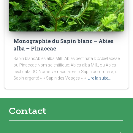
Monographie du Sapin blanc – Abies
alba – Pinaceae
Sapin blancAbies alba Mill ; Abies pectinata DCAbietaceae
ou Pinaceae Nom scientifique: Abies alba Mill., ou Abies
pectinata DC. Noms vernaculaires: « Sapin commun », «
Sapin argenté », « Sapin des Vosges », «
Lire la suite…
Contact