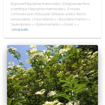
ArgousierHippophae rhamnoïdes L.Eleagnaceae Nom
scientifique: Hippophae rhamnoides L. A ne pas
confondre avec l’Arbousier (Arbutus unedo). Noms
vernaculaires: « Faux nerprun », « Bourdaine marine », «
Saule épineux », « Épine marrante », « Griset », «
Lire la suite…