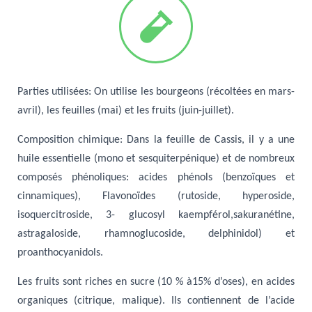
Parties utilisées
: On utilise les bourgeons (récoltées en mars-
avril)
, les feuilles (mai) et les fruits (juin-juillet).
Composition chimique
: Dans la feuille de Cassis, il y a une
huile essentielle (mono et sesquiterpénique) et
de nombreux
composés phénoliques: acides phénols (benzoïques et
cinnamiques),
Flavonoïdes (rutoside, hyperoside,
isoquercitroside,
3- glucosyl kaempférol,sakuranétine,
a
stragaloside, rhamnoglucoside, delphinidol) et
proanthocyanidols.
Les fruits sont riches en sucre (10 % à15% d’oses), en acides
organiques (citrique, malique). Ils c
ontiennent de l’acide