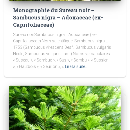
Monographie du Sureau noir –
Sambucus nigra – Adoxaceae (ex-
Caprifoliaceae)
Sureau noirSambucus nigra L.Adoxaceae (ex-
Caprifoliaceae) Nom scientifique: Sambucus nigra L. ,
1753 (Sambucus virescens Desf., Sambucus vulgaris
Neck., Sambucus vulgaris Lam.) Noms vernaculaires:
« Suseau », « Sambuc », « Sus », « Sambu », « Sussier
», « Hautbois », « Seuillon », «
Lire la suite…