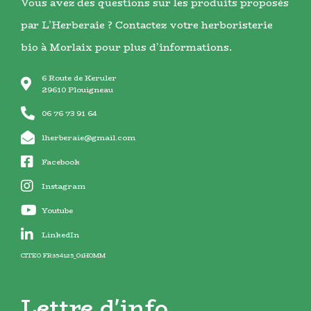
Vous avez des questions sur les produits proposés
par L’Herberaie ? Contactez votre herboristerie
bio à Morlaix pour plus d’informations.
6 Route de Keruler
29610 Plouigneau
06 76 73 91 64
lherberaie@gmail.com
Facebook
Instagram
Youtube
LinkedIn
CITEO FR354125_01HOMM
Lettre d'info