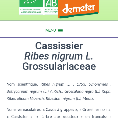
MENU
Cassissier
Ribes nigrum L.
Grossulariaceae
Nom scientifique
:
Ribes nigrum L. , 1753. S
ynonymes :
Botrycarpum nigrum (L.) A.Rich., Grossularia nigra (L.) Rupr.,
Ribes olidum Moench, Ribesium nigrum (L.) Medik.
Noms vernaculaires
: « Cassis à grappes », « Groseiller noir »,
« Cassissier », « l’arbre aux goutteux »
en français;
«