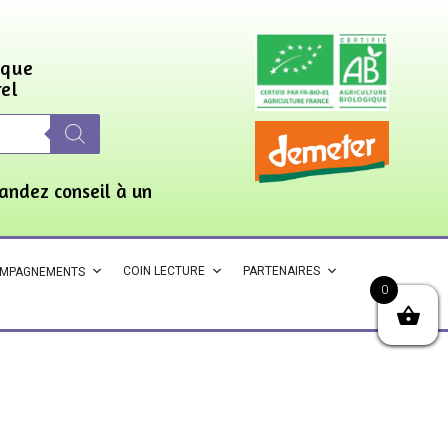
ique
rel
andez conseil à un
COIN LECTURE
PARTENAIRES
OMPAGNEMENTS
0