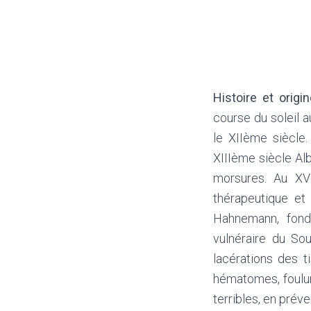
Histoire et origi
course du soleil au
le XIIème siècle.
XIIIème siècle Al
morsures. Au XVI
thérapeutique et 
Hahnemann, fond
vulnéraire du So
lacérations des t
hématomes, foulure
terribles, en prév