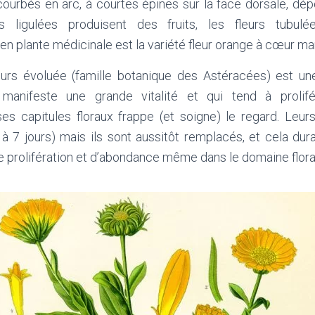
ourbés en arc, à courtes épines sur la face dorsale, dé
s ligulées produisent des fruits, les fleurs tubulée
en plante médicinale est la variété fleur orange à cœur ma
eurs évoluée (famille botanique des Astéracées) est une
anifeste une grande vitalité et qui tend à prolifé
s capitules floraux frappe (et soigne) le regard. Leurs
 à 7 jours) mais ils sont aussitôt remplacés, et cela dura
 prolifération et d’abondance même dans le domaine flora