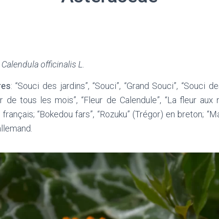
:
Calendula officinalis L.
res
: “Souci des jardins”, “Souci”, “Grand Souci”, “Souci 
r de tous les mois”, “Fleur de Calendule”, “La fleur aux 
n français; “Bokedou fars”, “Rozuku” (Trégor) en breton; “Ma
allemand.