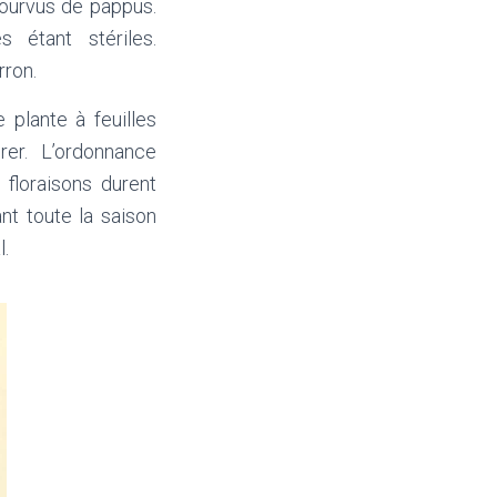
pourvus de pappus.
s étant stériles.
rron.
 plante à feuilles
rer. L’ordonnance
 floraisons durent
nt toute la saison
l.