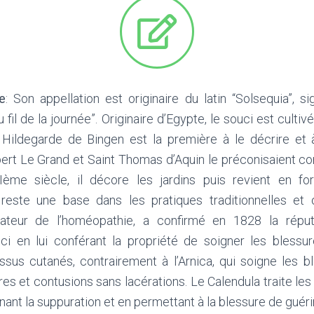
ne
: Son appellation est originaire du latin “Solsequia”, sign
 fil de la journée”.
Originaire d’Egypte, le souci est culti
 Hildegarde de Bingen est la première à le décrire et à
bert Le Grand et Saint Thomas d’Aquin le préconisaient con
ème siècle, il décore les jardins puis revient en for
reste une base dans les pratiques traditionnelles et o
ateur de l’homéopathie, a confirmé en 1828 la répu
uci en lui conférant la propriété de soigner les blessu
issus cutanés, contrairement à l’Arnica, qui soigne les b
s et contusions sans lacérations. Le Calendula traite les
enant la suppuration et en permettant à la blessure de guér