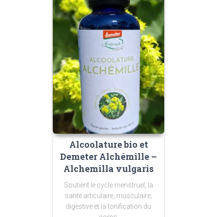
Alcoolature bio et
Demeter Alchémille –
Alchemilla vulgaris
Soutient le cycle menstruel, la
santé articulaire, musculaire,
digestive et la tonification du