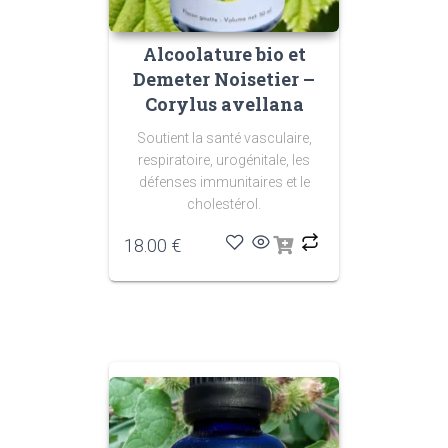
Alcoolature bio et
Demeter Noisetier –
Corylus avellana
Soutient la santé vasculaire,
respiratoire, urogénitale, les
défenses immunitaires et le
cholestérol.
18.00
€