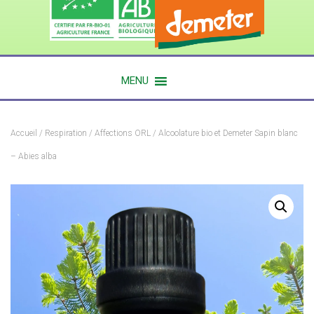
MENU
Accueil
/
Respiration
/
Affections ORL
/ Alcoolature bio et Demeter Sapin blanc
– Abies alba