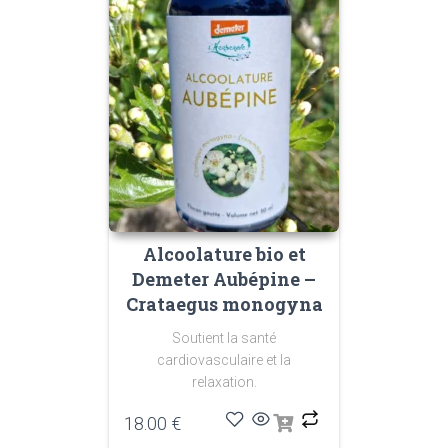
Alcoolature bio et
Demeter Aubépine –
Crataegus monogyna
Soutient la santé
cardiovasculaire et la
relaxation.
18.00
€