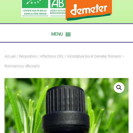
MENU
Accueil
/
Respiration
/
Affections ORL
/ Alcoolature bio et Demeter Romarin –
Rosmarinus officinalis