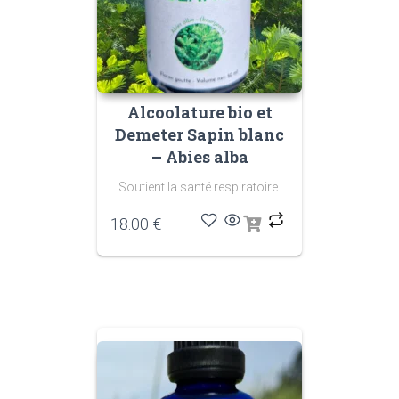
Alcoolature bio et
Demeter Sapin blanc
– Abies alba
Soutient la santé respiratoire.
18.00
€