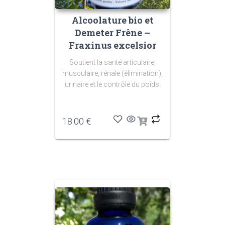
Alcoolature bio et
Demeter Frêne –
Fraxinus excelsior
Soutient la santé articulaire,
musculaire, rénale (élimination),
urinaire et le contrôle du poids.
18.00
€