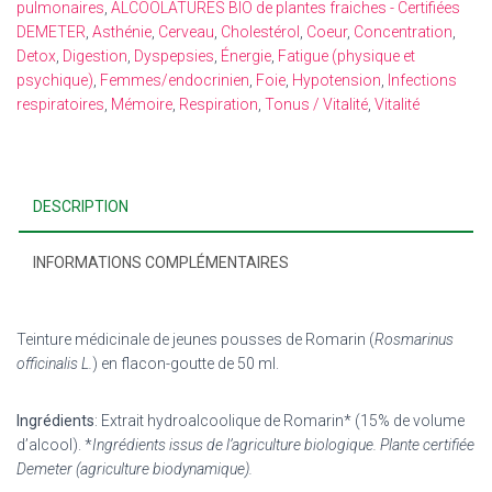
pulmonaires
,
ALCOOLATURES BIO de plantes fraiches - Certifiées
DEMETER
,
Asthénie
,
Cerveau
,
Cholestérol
,
Coeur
,
Concentration
,
Detox
,
Digestion
,
Dyspepsies
,
Énergie
,
Fatigue (physique et
psychique)
,
Femmes/endocrinien
,
Foie
,
Hypotension
,
Infections
respiratoires
,
Mémoire
,
Respiration
,
Tonus / Vitalité
,
Vitalité
DESCRIPTION
INFORMATIONS COMPLÉMENTAIRES
Teinture médicinale de jeunes pousses de Romarin (
Rosmarinus
officinalis L.
) en flacon-goutte de 50 ml.
Ingrédients
: Extrait hydroalcoolique de Romarin* (15% de volume
d’alcool).
*
Ingrédients issus de l’agriculture biologique. Plante certifiée
Demeter (agriculture biodynamique).