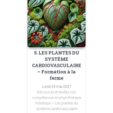
5. LES PLANTES DU
SYSTÈME
CARDIOVASCULAIRE
– Formation à la
ferme
Lundi 24 mai 2027
Découvrez et révélez vos
compétences en phytothérapie
holistique
✨ Les plantes du
système cardiovasculaire