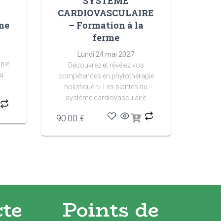
SYSTÈME
–
CARDIOVASCULAIRE
me
– Formation à la
ferme
Lundi 24 mai 2027
pie
Découvrez et révélez vos
du
compétences en phytothérapie
holistique
✨ Les plantes du
système cardiovasculaire
90.00
€
cte
Points de