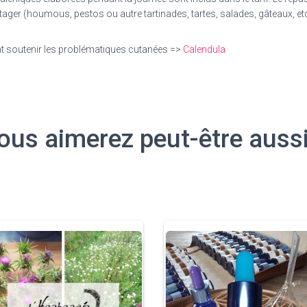
rtager (houmous, pestos ou autre tartinades, tartes, salades, gâteaux, etc
nt soutenir les problématiques cutanées =>
Calendula
ous aimerez peut-être auss