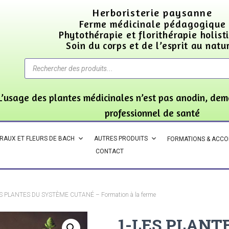
Herboristerie paysanne
Ferme médicinale pédagogique
Phytothérapie et florithérapie holist
Soin du corps et de l’esprit au natu
L’usage des plantes médicinales n’est pas anodin, dem
professionnel de santé
ORAUX ET FLEURS DE BACH
AUTRES PRODUITS
FORMATIONS & ACC
CONTACT
ES PLANTES DU SYSTÈME CUTANÉ – Formation à la ferme
1-LES PLANT