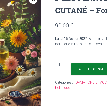
CUTANÉ – For
90.00
€
Lundi 15 février 2027
Découvrez et
holistique
✨ Les plantes du systè
AJOUTER AU PANIER
Catégories :
FORMATIONS ET AC
holistique