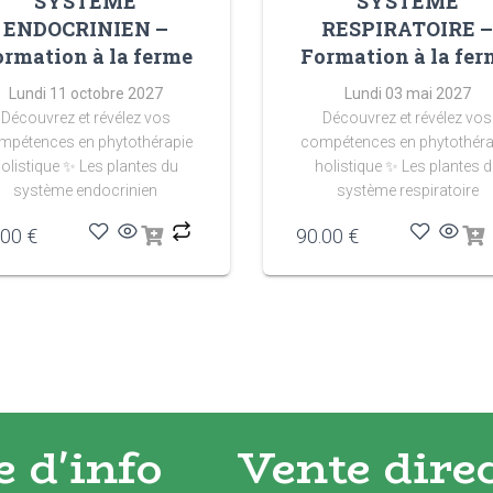
SYSTÈME
SYSTÈME
ENDOCRINIEN –
RESPIRATOIRE 
ormation à la ferme
Formation à la fer
Lundi 11 octobre 2027
Lundi 03 mai 2027
Découvrez et révélez vos
Découvrez et révélez vos
mpétences en phytothérapie
compétences en phytothéra
olistique
✨ Les plantes du
holistique
✨ Les plantes 
système endocrinien
système respiratoire
.00
€
90.00
€
e d'info
Vente dire