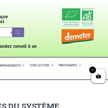
ique
rel
andez conseil à un
COIN LECTURE
PARTENAIRES
OMPAGNEMENTS
0
ES DU SYSTÈME