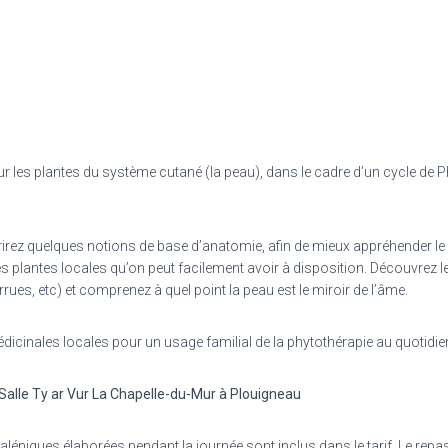
r les plantes du système cutané (la peau), dans le cadre d’un cycle de 
rirez quelques notions de base d’anatomie, afin de mieux appréhender 
plantes locales qu’on peut facilement avoir à disposition. Découvrez le
es, etc) et comprenez à quel point la peau est le miroir de l’âme.
 médicinales locales pour un usage familial de la phytothérapie au quotidie
Salle Ty ar Vur La Chapelle-du-Mur à Plouigneau
éniques élaborées pendant la journée sont inclus dans le tarif. Le repas 