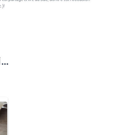
.)!
i…