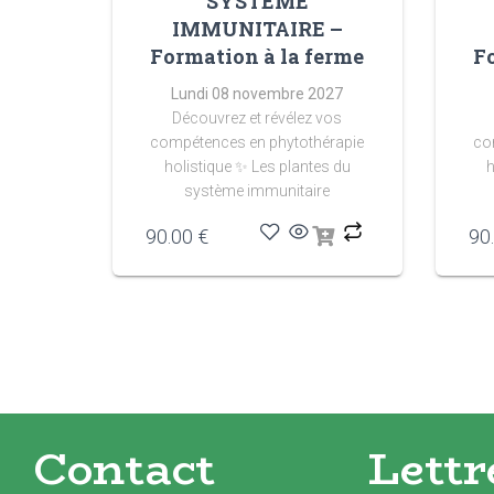
SYSTÈME
IMMUNITAIRE –
Formation à la ferme
F
Lundi 08 novembre 2027
Découvrez et révélez vos
compétences en phytothérapie
co
holistique
✨ Les plantes du
h
système immunitaire
90.00
€
90
Contact
Lettr