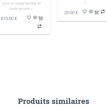
✨
pour un usage familial, en
toute sécurité
✨
20.00
€
810.00
€
Produits similaires