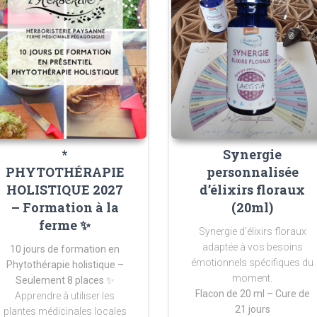
*
Synergie
PHYTOTHÉRAPIE
personnalisée
HOLISTIQUE 2027
d’élixirs floraux
– Formation à la
(20ml)
ferme ✨
Synergie d’élixirs floraux
adaptée à vos besoins
10 jours de formation en
émotionnels spécifiques du
Phytothérapie holistique –
moment.
Seulement 8 places
✨
Flacon de 20 ml – Cure de
Apprendre à utiliser les
21 jours
plantes médicinales locales