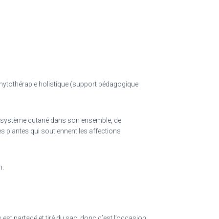
Phytothérapie holistique (support pédagogique
le système cutané dans son ensemble, de
s plantes qui soutiennent les affections
n.
est partagé et tiré du sac, donc c’est l’occasion