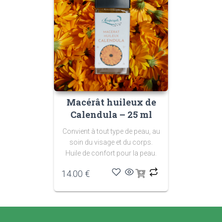
Macérât huileux de
Calendula – 25 ml
Convient à tout type
de peau, au
soin du
visage et du corps.
Huile de confort pour
la peau.
14.00
€