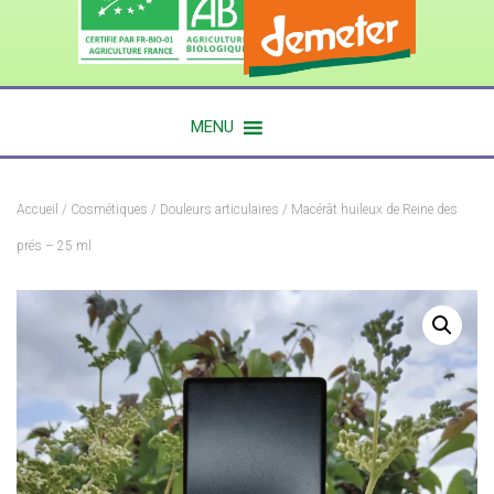
MENU
Accueil
/
Cosmétiques
/
Douleurs articulaires
/ Macérât huileux de Reine des
prés – 25 ml