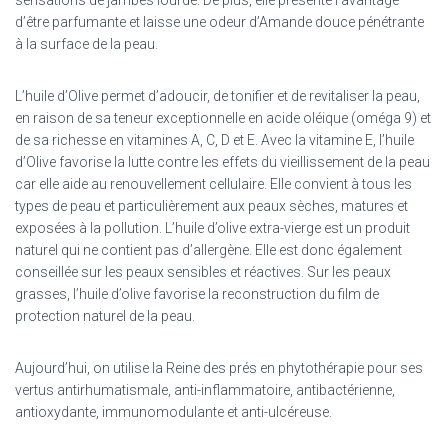
sensations de jambes lourde
. De plus, elle présente l’avantage
d’être parfumante et laisse une odeur d’Amande douce pénétrante
à la surface de la peau.
L’huile d’Olive permet d’adoucir, de tonifier et de revitaliser la peau,
en raison de sa teneur exceptionnelle en acide oléique (oméga 9) et
de sa richesse en vitamines A, C, D et E. Avec la vitamine E, l’huile
d’Olive favorise la lutte contre les effets du vieillissement de la peau
car elle aide au renouvellement cellulaire. Elle convient à tous les
types de peau et particulièrement aux peaux sèches, matures et
exposées à la pollution.
L’huile d’olive extra-vierge est un produit
naturel qui ne contient pas d’allergène. Elle est donc également
conseillée sur les peaux sensibles et réactives. Sur les peaux
grasses, l’huile d’olive favorise la reconstruction du film de
protection naturel de la peau.
Aujourd’hui, on utilise la Reine des prés en phytothérapie pour ses
vertus a
ntirhumatismale, anti-inflammatoire, antibactérienne,
antioxydante, immunomodulante et anti-ulcéreuse.