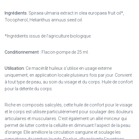
Ingrédients
:
Spiraea ulmaria extract
in olea europaea fruit oil*,
Tocopherol, Helianthus annuus seed oil.
*Ingrédients issus de l’agriculture
biologique.
Conditionnement :
Flacon-pompe de 25 ml.
Utilisation:
Ce macérât huileux s’utilise en u
sage externe
uniquement, en
application locale
plusieurs fois par jour.
Convient
à tout type
de peau, au soin du
visage et du corps.
Huile de confort
pour
la détente du corps.
Riche en composés salicylés, c
ette huile de confort pour le visage
et le corps est utilisée particulièrement pour soulager des douleurs
articulaires et musculaires. C’est également un allié minceur qui
permet de lutter contre la cellulite en
diminuant l’aspect de la peau
d’orange. Elle améliore la circulation sanguine et soulage les