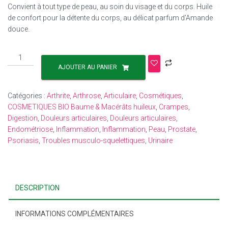
Convient à tout type de peau, au soin du visage et du corps. Huile
de confort pour la détente du corps, au délicat parfum d’Amande
douce.
AJOUTER AU PANIER
Catégories :
Arthrite
,
Arthrose
,
Articulaire
,
Cosmétiques
,
COSMETIQUES BIO Baume & Macérâts huileux
,
Crampes
,
Digestion
,
Douleurs articulaires
,
Douleurs articulaires
,
Endométriose
,
Inflammation
,
Inflammation
,
Peau
,
Prostate
,
Psoriasis
,
Troubles musculo-squelettiques
,
Urinaire
DESCRIPTION
INFORMATIONS COMPLÉMENTAIRES