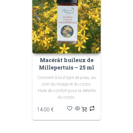
Macérât huileux de
Millepertuis – 25 ml
Convient à tout type
de peau, au
soin du
visage et du corps.
Huile de confort pour
la détente
du corps.
14.00
€