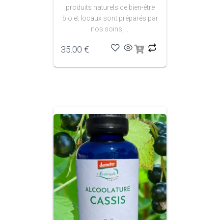
produits naturels de bien-être
bio et locaux sont préparés par
nos soins, …
35.00
€