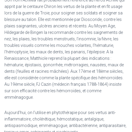
Son nom
Achillea
fait probablement référence au héros Achille qui
apprit par le centaure Chiron les vertus de la plante et en fit usage
lors de la guerre de Troie, pour soigner ses soldats et soigner sa
blessure au talon. Elle est mentionnée par Dioscoride, contre les
plaies saignantes, ulcères anciens et récents. Au Moyen Age,
Hildegarde de Bingen la recommande contre les saignements de
nez, les plaies, les troubles menstruels, l’insomnie, la fièvre, les
troubles visuels comme les mouches volantes, l’hématurie,
l’hémoptysie, les maux de dents, les panaris, l’épilepsie. A la
Renaissance, Matthiole reprend la plupart des indications :
hématurie, épistaxis, gonorrhée, métrorragies, nausées, maux de
dents (feuilles et racines mâchées). Aux 17ème et 18ème siècles,
elle est considérée comme la plante spécifique des hémorroïdes.
Au 19ème siècle, FJ Cazin (médecin français 1788-1864) insiste
sur son efficacité contre les hémorroïdes, et comme
emménagogue.
Aujourd’hui, on l’utilise en phytothérapie pour ses vertus anti-
inflammatoire, cholérétique, hémostatique, antalgique,
antispasmodique, emménagogue, antibactérienne, antiparasitaire,