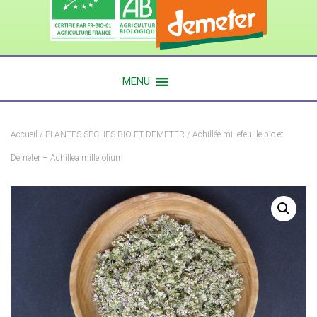
MENU
Accueil
/
PLANTES SÈCHES BIO ET DEMETER
/ Achillée millefeuille bio et
Demeter – Achillea millefolium