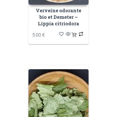
Verveine odorante
bio et Demeter –
Lippia citriodora
5.00
€